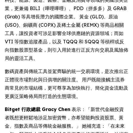
業，更兼備 BILI（嗶哩嗶哩）、PDD（拼多多）及 GRAB
(Grab) 等具增長潛力的國際企業。 黃金 (GLD)、原油
(USO)、銅礦商 (COPX) 及稀土金屬 (REMX) 等商品相關
工具，讓投資者可涉足影響全球供應鏈的資源領域；而如
VTI 等指數追蹤產品，以及 TQQQ 和 SQQQ 等槓桿或反
向指數股票型基金，則引入用於進行正反方向交易及風險佈
局的靈活工具。
數碼資產與傳統工具並駕齊驅的統一交易環境，是次推出正
正體現市場對此與日俱增的關注度。 用戶既能接觸主流券
商常見的市場結構，更可尊享為加快執行、簡化資金流動及
更廣泛策略佈局而打造的生態環境。
Bitget 行政總裁 Gracy Chen
表示：「新世代金融投資
者既想更輕鬆地涉足加密貨幣，亦希望能夠投資股票、黃
金、指數及商品等傳統金融服務。」 她補充道：「在未來