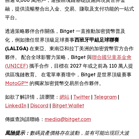
融，提供流暢整合出入金、交易、賺取及支付功能的一站式
平台。
透過策略夥伴合作關係，Bitget 一直推動加密貨幣普及
化，例如擔任世界頂級足球賽事
西班牙甲組足球聯賽
(LALIGA)
在東亞、東南亞和拉丁美洲的加密貨幣官方合作
夥伴。 配合全球影響力策略，Bitget 與
聯合國兒童基金會
(UNICEF)
攜手合作，目標在 2027 年或之前為 110 萬人提
供區塊鏈教育。 在電單車賽壇中，Bitget 是世界頂級賽事
MotoGP™
的獨家加密貨幣交易所合作夥伴。
如欲了解詳情，請瀏覽：
網站
|
Twitter
|
Telegram
|
LinkedIn
|
Discord
|
Bitget Wallet
傳媒查詢請聯絡：
media@bitget.com
風險提示：
數碼資產價格存在波動，並有可能出現巨大波