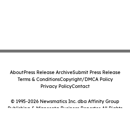
About
Press Release Archive
Submit Press Release
Terms & Conditions
Copyright/DMCA Policy
Privacy Policy
Contact
© 1995-2026 Newsmatics Inc. dba Affinity Group
Publishing & Minnesota Business Reporter. All Rights
Reserved.
Cookie Settings / Your Privacy Choices