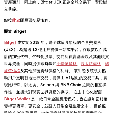
資產類別一同上線，Bitget UEX 正為全球交易下一階段樹
立典範。
點按
此處
開股票交易旅程。
關於 Bitget
Bitget
成立於 2018 年，是全球最具規模的全景交易所
(UEX)，為超過 1.2 億用戶提供一站式平台，存取數以百萬
計的加密代幣、代幣化股票、交易所買賣基金以及其他現實
世界資產，同時提供即時獲知
比特幣價格
、
以太坊價格
、
瑞
波幣價格
及其他加密貨幣價格的功能。 該生態系統致力協
助用戶更明智地進行交易，提供由 AI 驅動的交易工具，實
現比特幣、以太坊、Solana 與 BNB Chain 之間的相互操
作性，並擴大對現實世界資產的存取。 在去中心化層面，
Bitget Wallet
是一款日常金融應用程式，旨在讓加密貨幣
變得更簡單、更安全，並融入日常金融生活之中， 目前服
務逾 8,000 萬用戶，連接區塊鏈基礎設施與現實世界金