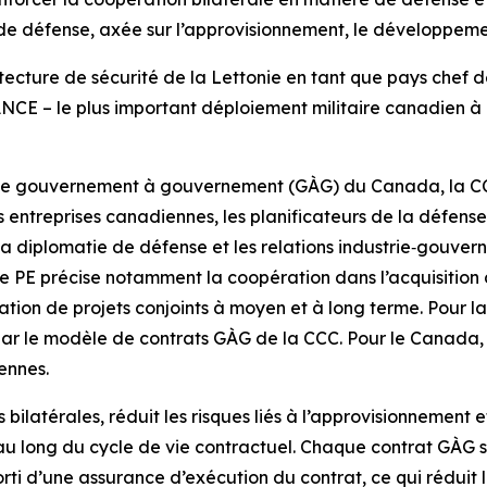
e défense, axée sur l’approvisionnement, le développement
ecture de sécurité de la Lettonie en tant que pays chef d
E – le plus important déploiement militaire canadien à l’é
de gouvernement à gouvernement (GÀG) du Canada, la CCC 
entreprises canadiennes, les planificateurs de la défense
 la diplomatie de défense et les relations industrie‑gouve
. Le PE précise notamment la coopération dans l’acquisition 
ration de projets conjoints à moyen et à long terme. Pour l
 le modèle de contrats GÀG de la CCC. Pour le Canada, l’
ennes.
ilatérales, réduit les risques liés à l’approvisionnement et
long du cycle de vie contractuel. Chaque contrat GÀG sign
 d’une assurance d’exécution du contrat, ce qui réduit l