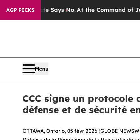
 The State Says No.
At the Command of Jeff Bezos
AGP PICKS
Menu
CCC signe un protocole 
défense et de sécurité e
OTTAWA, Ontario, 05 févr. 2026 (GLOBE NEWSWIRE
Défense de la République de Lettonie afin de ren