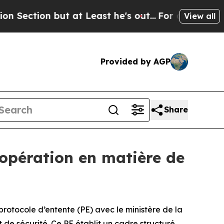
n but at Least he's out...
For a Grand Patrioti
View all
Provided by AGP
Share
oopération en matière de
otocole d’entente (PE) avec le ministère de la
 de sécurité. Ce PE établit un cadre structuré