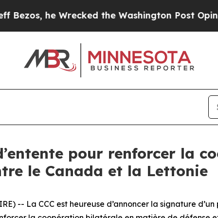
, he Wrecked the Washington Post Opinion Sectio
d’entente pour renforcer la c
ntre le Canada et la Lettonie
) -- La CCC est heureuse d’annoncer la signature d’un pr
forcer la coopération bilatérale en matière de défense et