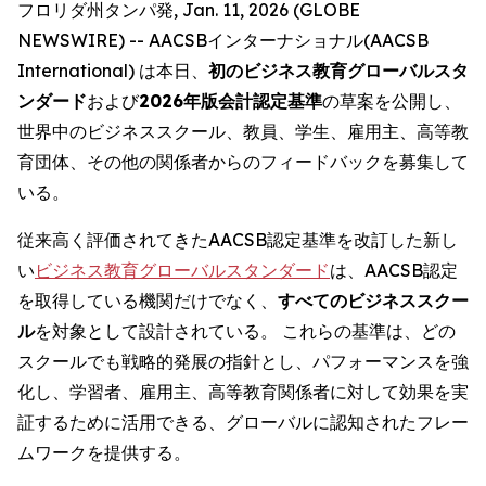
フロリダ州タンパ発, Jan. 11, 2026 (GLOBE
NEWSWIRE) -- AACSBインターナショナル(AACSB
International) は本日、
初のビジネス教育グローバルスタ
ンダード
および
2026年版会計認定基準
の草案を公開し、
世界中のビジネススクール、教員、学生、雇用主、高等教
育団体、その他の関係者からのフィードバックを募集して
いる。
従来高く評価されてきたAACSB認定基準を改訂した新し
い
ビジネス教育グローバルスタンダード
は、AACSB認定
を取得している機関だけでなく、
すべてのビジネススクー
ル
を対象として設計されている。 これらの基準は、どの
スクールでも戦略的発展の指針とし、パフォーマンスを強
化し、学習者、雇用主、高等教育関係者に対して効果を実
証するために活用できる、グローバルに認知されたフレー
ムワークを提供する。