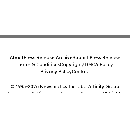
About
Press Release Archive
Submit Press Release
Terms & Conditions
Copyright/DMCA Policy
Privacy Policy
Contact
© 1995-2026 Newsmatics Inc. dba Affinity Group
Publishing & Minnesota Business Reporter. All Rights
Reserved.
Cookie Settings / Your Privacy Choices