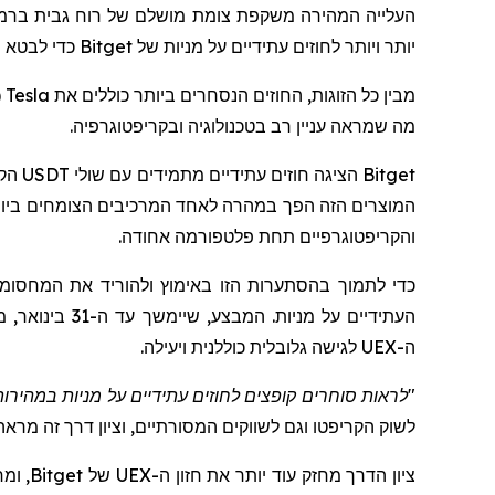
העלייה המהירה משקפת צומת מושלם של רוח גבית ברמת
יותר ויותר לחוזים עתידיים על מניות של
Bitget
כדי לבטא נ
מבין כל הזוגות, החוזים הנסחרים ביותר כוללים את
Tesla
(
מה שמראה עניין רב בטכנולוגיה ובקריפטוגרפיה.
Bitget
הציגה חוזים עתידיים מתמידים עם שולי
USDT
הקש
המוצרים הזה הפך במהרה לאחד המרכיבים הצומחים ביות
והקריפטוגרפיים תחת פלטפורמה אחודה.
כדי לתמוך בהסתערות הזו באימוץ ולהוריד את המחסו
העתידיים על 
ה-
UEX
לגישה גלובלית כוללנית ויעילה.
"לראות סוחרים קופצים לחוזים עתידיים על מניות במהירות
לשוק הקריפטו וגם לשווקים המסורתיים,
וציון
דרך
זה
מראה 
ציון
הדרך מחזק עוד יותר את חזון ה-UEX של
Bitget
, ומ