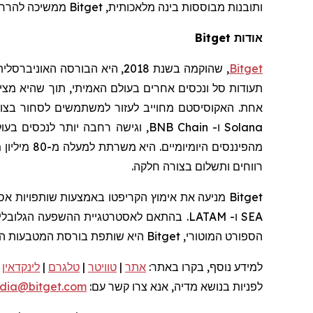
ותובנות מבוססות בינה מלאכותית, Bitget ממשיכה להרחיב את הגישה להזדמנויות השקעה גלובליות תוך שיפור השקיפות, הגמישות והיעילות בעלויות.
אודות Bitget
Bitget
, שהוקמה בשנת 2018, היא הבורסה האוניברסלית (
תעודות סל ונכסים אחרים בעולם האמיתי, תוך שהיא מצ
אחת. האקוסיסטם מחוייב לעזור למשתמשים לסחור בצורה 
Solana
ו-
BNB Chain
, וגישה רחבה יותר לנכסים בעו
מהפיננסים
רווחים ותשלום בצורה חלקה.
SEA ו- LATAM. בהתאם לאסטרטגיית ההשפעה הגלובלית שלה, Bitget חברה ל-
הספורט המוטורי, Bitget היא שותפת בורסת המטבעות הקריפטוגרפים הבלעדית של
למידע נוסף, בקרו
באתר:
אתר
|
טוויטר
|
טלגרם
|
לינקדאין
|
לפניות
בנושא מדיה, אנא צרו קשר
עם:
dia@bitget.com