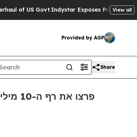
US Govt
Indystar Exposes Prison Failures, Shows
View all
Provided by AGP
Share