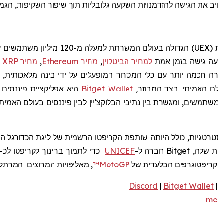
UEX
) הגדולה בעולם המשרתת למעל
יעה גישה בזמן אמת
למחיר הביטקוין
,
מחיר Ethereum
,
מחיר XRP
ו
חכמה יותר עם כלי המסחר המופעלים על ידי בינה מלאכותית, יכו
לם האמיתי. בצד המבוזר,
Bitget Wallet
היא אפליקציית פיננסים 
 היומיומיים. היא משרתת למעלה מ-80 מיליון משתמשים, ומגשרת בין נתיבי הבלוקצ'יין לבין
UNICEF
MotoGP™
, מאליפויות המרוצים המרתקו
Discord
|
Bitget Wallet
me