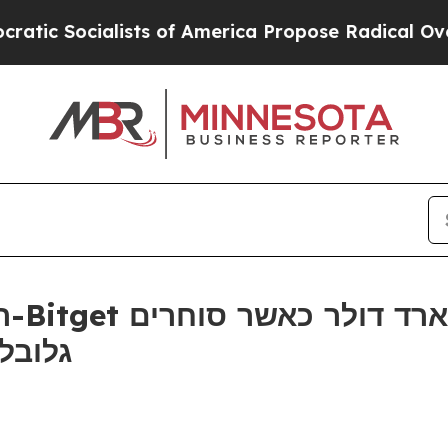
alists of America Propose Radical Overhaul of 
החו
גלובל