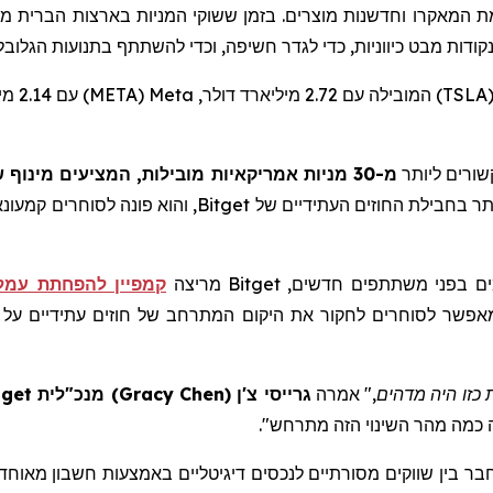
 המאקרו וחדשנות מוצרים. בזמן ששוקי המניות בארצות הברית מ
קודות מבט כיווניות, כדי לגדר חשיפה, וכדי להשתתף בתנועות הגלובל
TSLA
) המובילה עם 2.72 מיליארד דולר,
Meta
(
META
) עם 2.14 מיליארד דולר ו-
ורים ליותר
מ-30 מניות אמריקאיות מובילות, המציעים מינוף של עד פי 25 ועמלה תחרותית ביותר של 0.0065%
ר בחבילת החוזים העתידיים של
Bitget
, והוא פונה לסוחרים קמעו
מים בפני משתתפים חדשים,
Bitget
מריצה
קמפיין להפחתת עמלות
מניות. המבצע, שיימשך עד ה-31 בינואר, מאפשר לסוחרים לחקור את היקום המתרחב של ח
 כזו היה מדהים,"
אמרה
גרייסי צ'ן
(
Gracy Chen
)
מנכ"לית
tget
כמה מהר השינוי הזה מתרחש
".
חבר בין שווקים מסורתיים לנכסים דיגיטליים באמצעות חשבון מאוחד 