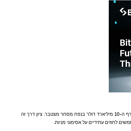
הודיעה כי החוזים העתידיים על מניות בארצות הברית עברו אצלה את רף ה-10 מיליארד דולר בנפח מסחר מצטבר. ציון דרך זה
ים לחוזים עתידיים על אסימוני מניות.