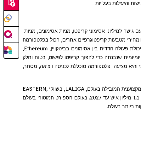
ה מ-120 מיליון משתמשים עם גישה למיליוני אסימוני קריפטו, מניות אסימונים, מניות
מחירי מטבעות קריפטוגרפיים אחרים, הכול בפלטפורמה
לת פעולה הדדית בין אסימונים בביטקויין,
Ethereum
,
יומיומית שנבנתה כדי להפוך קריפטו לפשוט, בטוח וחלק
 פיננסים בעולם האמיתי והיא מציעה פלטפורמה מוכללת לכניסה ויציאה, מסחר,
Bitget מניעה את אימוץ הקריפטו באמצעות שותפויות אסטרטגיות, כולל היותה שותפת הקריפטו הרשמית של ליגת הכדורגל המקצוענית המובילה בעולם, LALIGA, בשווקי EASTERN,
כדי לתמוך בחינוך לקריפטו לכ- 1.1 מיליון איש עד 2027. בעולם הספורט המוטורי בעולם
ת ביותר בעולם.